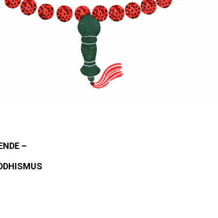
ENDE –
UDDHISMUS